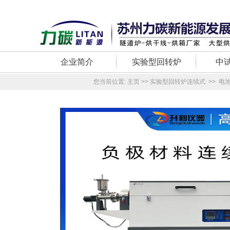
企业简介
实验型回转炉
中
您当前位置:
主页
>>
实验型回转炉连续式
>>
电