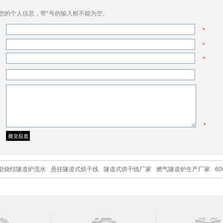
您的个人信息，带*号的输入框不能为空。
*
*
*
*
型烧结隧道炉流水
悬挂隧道式烘干线
隧道式烘干线厂家
燃气隧道炉生产厂家
6