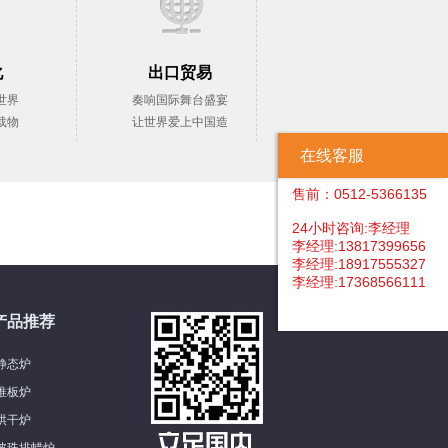
化
出口贸易
世界
奏响国际舞台盛宴
载物
让世界爱上中国造
在线客服
售前：0512-5366135
24小时咨询:李经理
李经理:13817399656
李经理:18917555327
李经理:17368566111
产品推荐
静态炉
推板炉
烘干炉