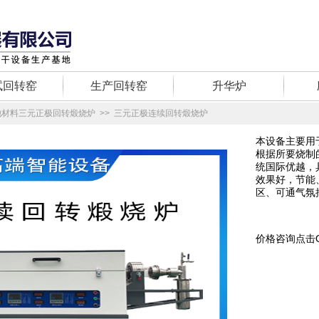
试回转窑
生产回转窑
升华炉
池材料三元正极回转煅烧炉
>>
三元正极连续回转煅烧炉
本设备主要用
根据所要烧制
统国际优越，
效果好，节能
区、可通气氛
价格咨询点击