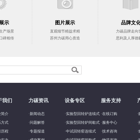
展示
图片展示
品牌文
生产场景
直观细节精益求精
力碳品牌走向
口碑相传
苏州力碳用心质造
思利及人厚德
于我们
力碳资讯
设备专区
服务支持
业简介
·
新闻动态
·
实验型回转炉连续式
·
在线订购
·
系方式
·
问题解答
·
实验型回转炉间歇式
·
服务中心
·
司历程
·
专题报道
·
中试回转窑连续式
·
技术咨询
·